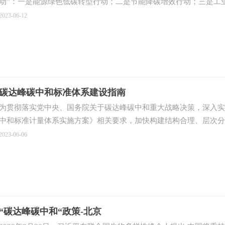
动”：一是能源绿色低碳转型行动；二是节能降碳增效行动；三是工
通运输绿色低碳行动；六是循环经济助力降碳行动；七是绿色低碳科
2023-06-12
碳全民行动；十是各地区梯次有序碳达峰行动。党的二十大报告明确
革委总结了七个方面的“碳达峰十大行动”进展，以下为全文供参考。
碳达峰碳中和标准体系建设指南
为贯彻落实党中央、国务院关于碳达峰碳中和重大战略决策，深入实
中和标准计量体系实施方案》相关要求，加快构建结构合理、层次分
系，制定本指南。
2023-06-06
“碳达峰碳中和“政策-北京