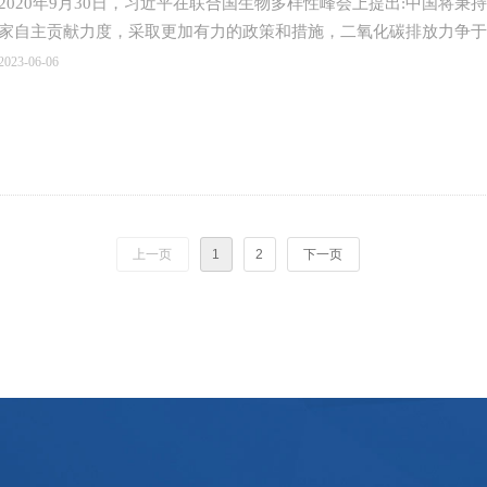
2020年9月30日，习近平在联合国生物多样性峰会上提出:中国将
家自主贡献力度，采取更加有力的政策和措施，二氧化碳排放力争于20
为实现应对气候变化《巴黎协定》确定的目标作出更大努力和贡献。
2023-06-06
上一页
1
2
下一页