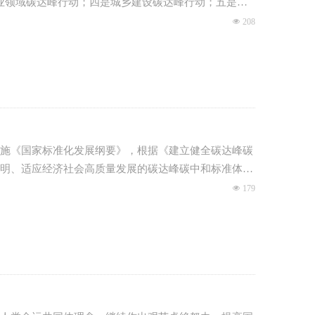
业领域碳达峰行动；四是城乡建设碳达峰行动；五是交
技创新行动；八是碳汇能力巩固提升行动；九是绿色低
넶
208
提出，积极稳妥推进碳达峰碳中和。近日，国家发展改
施《国家标准化发展纲要》，根据《建立健全碳达峰碳
明、适应经济社会高质量发展的碳达峰碳中和标准体
넶
179