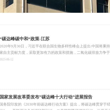
“碳达峰碳中和“政策-江苏
2020年9月30日，习近平在联合国生物多样性峰会上提出:中国将
家自主贡献力度，采取更加有力的政策和措施，二氧化碳排放力争于20
为实现应对气候变化《巴黎协定》确定的目标作出更大努力和贡献。
2023-06-12
国家发展改革委发布”碳达峰十大行动”进展报告
国务院印发的《2030年前碳达峰行动方案》提出，将碳达峰贯穿于